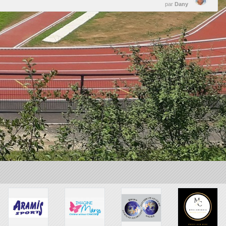
par
Dany