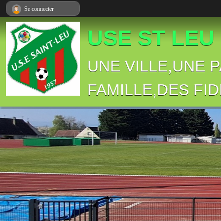
Panneau de gestion des cookies
Se connecter
USE ST LEU
UNE VILLE,UNE 
FAMILLE,DES FID