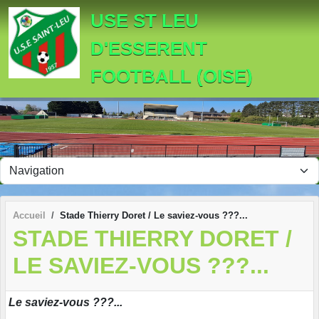
Panneau de gestion des cookies
USE ST LEU
D'ESSERENT
FOOTBALL (OISE)
Accueil
Stade Thierry Doret / Le saviez-vous ???...
STADE THIERRY DORET /
LE SAVIEZ-VOUS ???...
Le saviez-vous ???...