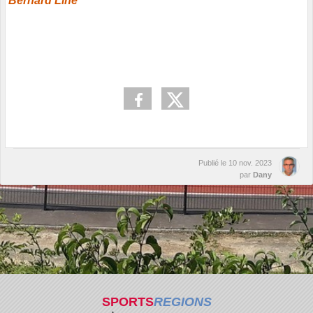
Bernard Liné
Publié le
10 nov. 2023
par
Dany
SPORTS
REGIONS