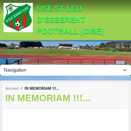
Panneau de gestion des cookies
USE ST LEU
D'ESSERENT
FOOTBALL (OISE)
Accueil
IN MEMORIAM !!!...
IN MEMORIAM !!!...