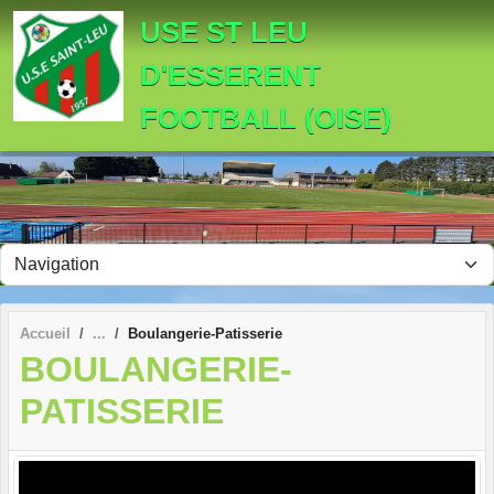
Panneau de gestion des cookies
USE ST LEU
D'ESSERENT
FOOTBALL (OISE)
Accueil
Boulangerie-Patisserie
BOULANGERIE-
PATISSERIE