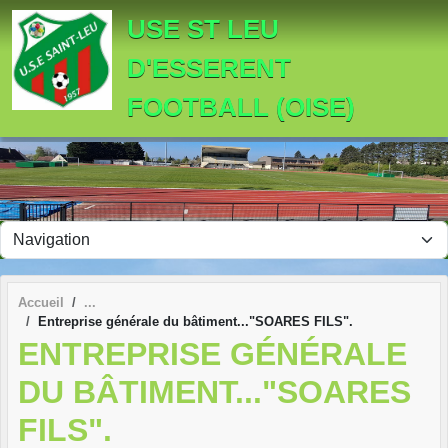
Panneau de gestion des cookies
USE ST LEU
D'ESSERENT
FOOTBALL (OISE)
Accueil
Entreprise générale du bâtiment..."SOARES FILS".
ENTREPRISE GÉNÉRALE
DU BÂTIMENT..."SOARES
FILS".