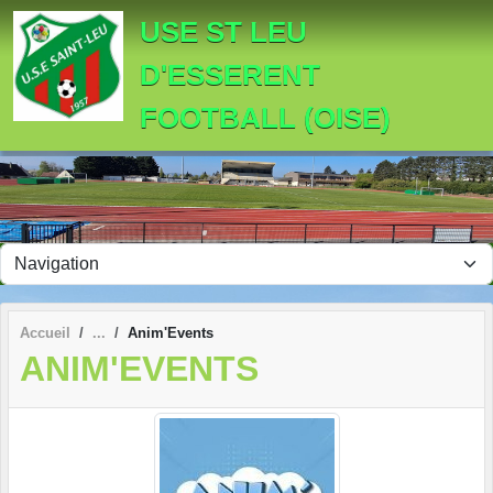
Panneau de gestion des cookies
USE ST LEU
D'ESSERENT
FOOTBALL (OISE)
Accueil
Anim'Events
ANIM'EVENTS