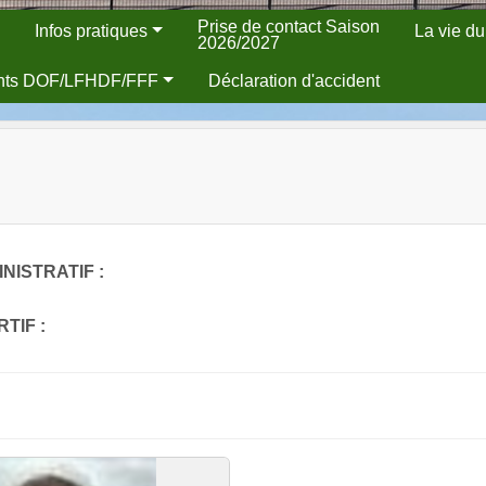
Prise de contact Saison
Infos pratiques
La vie du
2026/2027
nts DOF/LFHDF/FFF
Déclaration d'accident
NISTRATIF :
TIF :