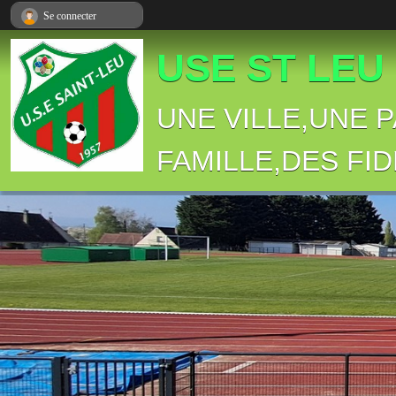
Panneau de gestion des cookies
Se connecter
USE ST LEU
UNE VILLE,UNE 
FAMILLE,DES FID