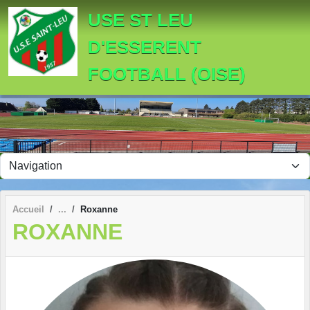
Panneau de gestion des cookies
USE ST LEU
D'ESSERENT
FOOTBALL (OISE)
Accueil
Roxanne
ROXANNE