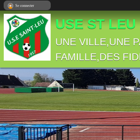
Panneau de gestion des cookies
Se connecter
USE ST LEU
UNE VILLE,UNE 
FAMILLE,DES FID