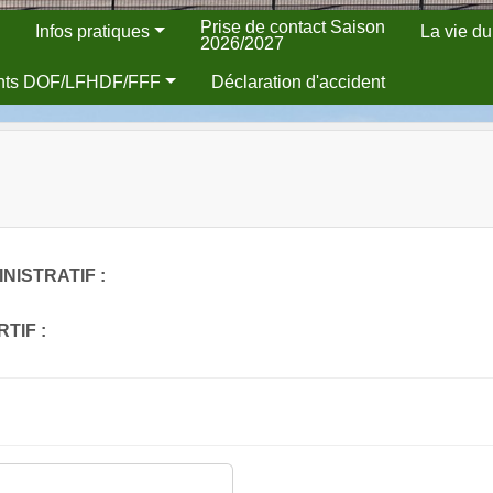
Prise de contact Saison
Infos pratiques
La vie du
2026/2027
nts DOF/LFHDF/FFF
Déclaration d'accident
NISTRATIF :
TIF :