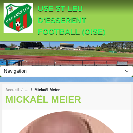
Panneau de gestion des cookies
USE ST LEU
D'ESSERENT
FOOTBALL (OISE)
Accueil
Mickaël Meier
MICKAËL MEIER