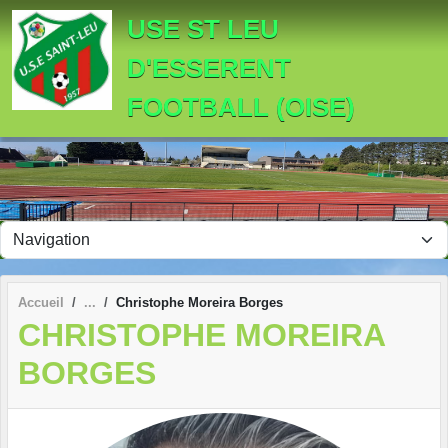
Panneau de gestion des cookies
USE ST LEU
D'ESSERENT
FOOTBALL (OISE)
Accueil
Christophe Moreira Borges
CHRISTOPHE MOREIRA
BORGES