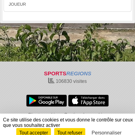
JOUEUR
SPORTS
REGIONS
106830
visites
Charte cookies
Gestion des cookies
Ce site utilise des cookies et vous donne le contrôle sur ceux
Informations légales
Signaler un contenu inapproprié
que vous souhaitez activer
Tout accepter
Tout refuser
Personnaliser
Envie de participer ?
Connexion