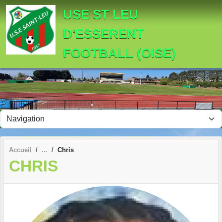
Panneau de gestion des cookies
USE ST LEU
D'ESSERENT
FOOTBALL (OISE)
Accueil
Chris
CHRIS