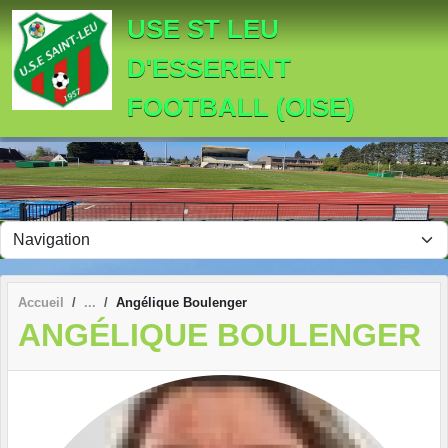
Panneau de gestion des cookies
USE ST LEU
D'ESSERENT
FOOTBALL (OISE)
Accueil
Angélique Boulenger
ANGÉLIQUE BOULENGER