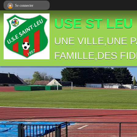
Panneau de gestion des cookies
Se connecter
USE ST LEU
UNE VILLE,UNE 
FAMILLE,DES FID