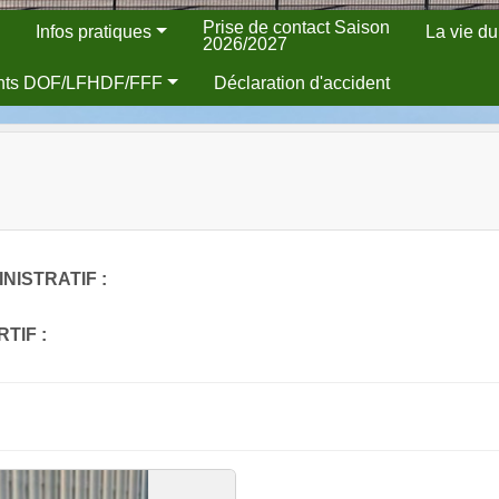
Prise de contact Saison
Infos pratiques
La vie du
2026/2027
nts DOF/LFHDF/FFF
Déclaration d'accident
NISTRATIF :
TIF :