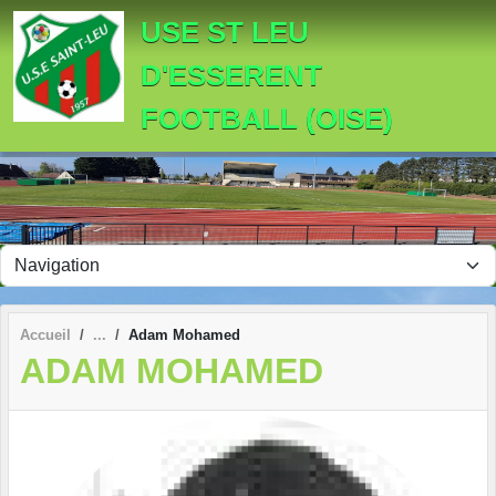
Panneau de gestion des cookies
USE ST LEU
D'ESSERENT
FOOTBALL (OISE)
Accueil
Adam Mohamed
ADAM MOHAMED