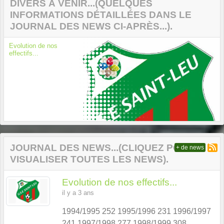
DIVERS À VENIR...(QUELQUES
INFORMATIONS DÉTAILLÉES DANS LE
JOURNAL DES NEWS CI-APRÈS...).
Calendriers sportifs
LFHF...
Previous
Next
JOURNAL DES NEWS...(CLIQUEZ POUR
+ de news
VISUALISER TOUTES LES NEWS).
Evolution de nos effectifs...
il y a 3 ans
1994/1995 252 1995/1996 231 1996/1997
241 1997/1998 277 1998/1999 308