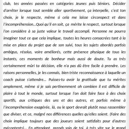
club, tes années passées en catégories Jeunes puis Séniors. Décider
d’arrêter lorsque tout semble aller sportivement, ça interpelle, c’est ton
choix, je le respecte, même si cela me laisse circonspect et dans
l’incompréhension…Quoi qu’il en soit, ça mérite le respect, surtout lorsque
l’on considère à sa juste valeur le travail accompli. Personne ne pourra
imaginer tout ce que cela implique, toutes les heures consacrées tant à la
mise en place du projet que de son suivi, tous les sujets abordés parfois
ambigus, résolus, voire améliorés, cette présence physique de tous les
instants, ces moments de bonheur mais aussi de doute. Tu as très
certainement mûri ta décision, elle n’a pas dû être facile à prendre. Les
raisons personnelles, je les connais, bien triste reconnaissance à laquelle un
coach puisse s’attendre… Puisses-tu avoir la gratitude que tu mérites
amplement, même si je sais pertinemment oh combien il est difficile de
plaire à tout le monde, surtout lorsque l’on doit faire face à des choix
sportifs, aux critiques des uns et des autres, et parfois même à
l’incompréhension exagérée, là, ou le sport devrait plutôt nous rassembler
que diviser, et ce, malgré nos différences quelles qu’elles soient. (Faire des
choix implique toujours que des joueurs soient satisfaits pour d’autres
mécontents)… En attendant, prends soin de toi, à très vite sur le grand